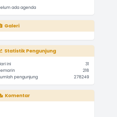
Belum ada agenda
Galeri
Statistik Pengunjung
ari ini
31
Kemarin
218
Jumlah pengunjung
278249
Komentar