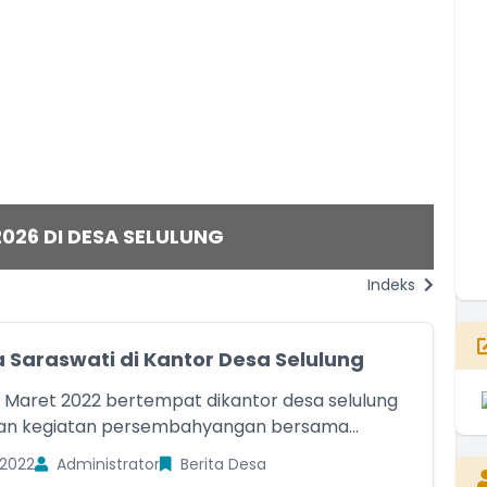
T
T
MU
an
2026 DI DESA SELULUNG
20
Indeks
E
a Saraswati di Kantor Desa Selulung
6 Maret 2022 bertempat dikantor desa selulung
an kegiatan persembahyangan bersama...
2022
Administrator
Berita Desa