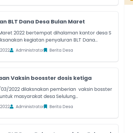
an BLT Dana Desa Bulan Maret
I WAYAN SEDANA
Sekretaris Desa Selulung
 Maret 2022 bertempat dihalaman kantor desa S
laksanakan kegiatan penyaluran BLT Dana...
Belum Rekam Kehadiran
 2022
Administrator
Berita Desa
an Vaksin boosster dosis ketiga
8/03/2022 dilaksnakan pemberian vaksin bosster
 untuk masyarakat desa Selulung...
 2022
Administrator
Berita Desa
od