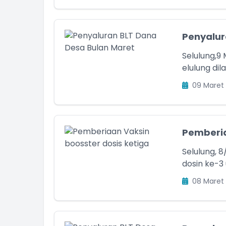
Penyalur
Selulung,9
elulung di
09 Maret
Pemberia
Selulung, 
dosin ke-3
08 Maret
DE WARNI
I Gede Setiawan
Staf
Kelian Dinas Br.Sabang Kel
am Kehadiran
Belum Rekam Kehadiran