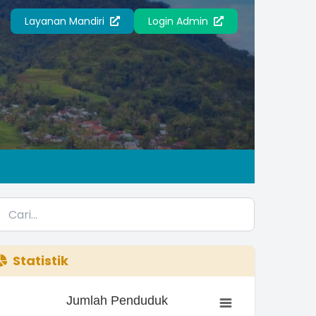
Layanan Mandiri
Login Admin
Statistik
Jumlah Penduduk
Jumlah Penduduk
ar chart with 3 bars.