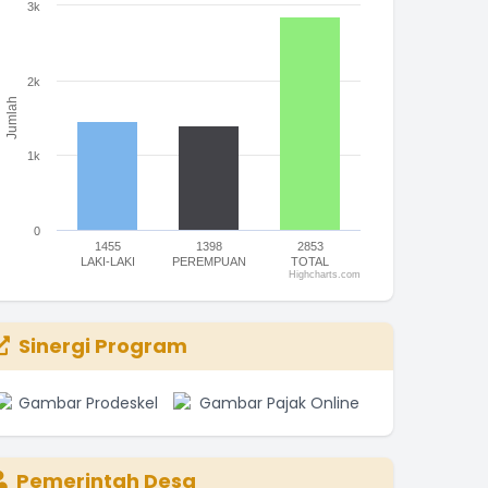
3k
he chart has 1 X axis displaying categories.
he chart has 1 Y axis displaying Jumlah. Range: 0 to 3000.
2k
Jumlah
1k
SYAWARAH DESA (MUSDES) Laporan pertanggun
ggaran pendapatan dan belanja desa (APBDe
25
0
1455
1398
2853
LAKI-LAKI
PEREMPUAN
TOTAL
Highcharts.com
nd of interactive chart.
Sinergi Program
Pemerintah Desa