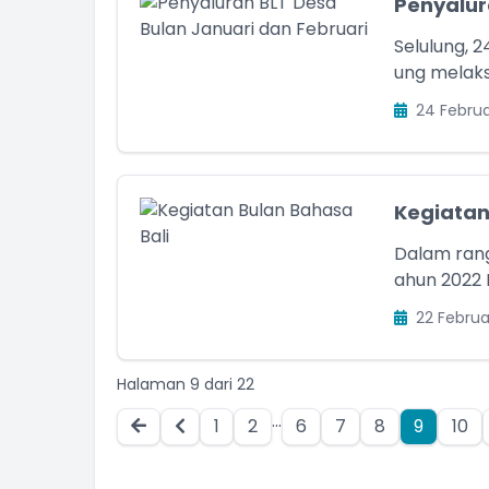
Penyalur
Selulung, 
ung melaks
24 Februa
Kegiatan
Dalam rang
ahun 2022 
22 Februa
Halaman 9 dari 22
...
1
2
6
7
8
9
10