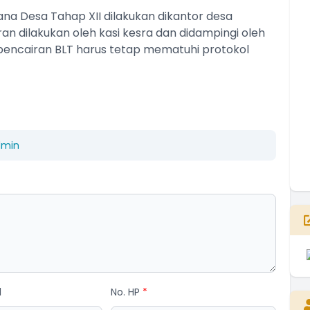
T
na Desa Tahap XII dilakukan dikantor desa
T
iran dilakukan oleh kasi kesra dan didampingi oleh
 pencairan BLT harus tetap mematuhi protokol
dmin
E
l
No. HP
*