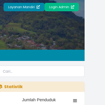
Layanan Mandiri
Login Admin
Statistik
Jumlah Penduduk
Jumlah Penduduk
ar chart with 3 bars.