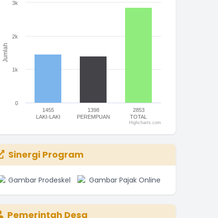
3k
he chart has 1 X axis displaying categories.
he chart has 1 Y axis displaying Jumlah. Range: 0 to 3000.
2k
Jumlah
1k
0
1455
1398
2853
LAKI-LAKI
PEREMPUAN
TOTAL
Highcharts.com
nd of interactive chart.
Sinergi Program
Pemerintah Desa