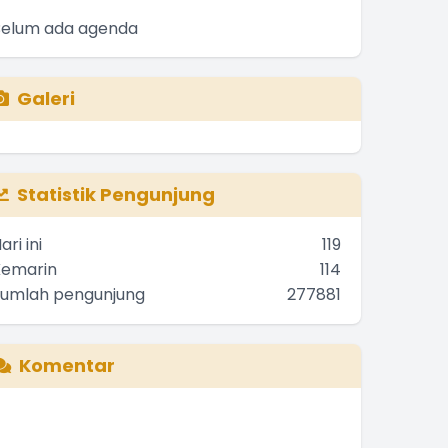
Belum ada agenda
Galeri
Statistik Pengunjung
ari ini
119
Kemarin
114
Jumlah pengunjung
277881
Komentar