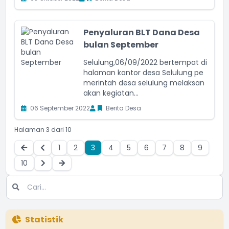
Penyaluran BLT Dana Desa
bulan September
Selulung,06/09/2022 bertempat di
halaman kantor desa Selulung pe
merintah desa selulung melaksan
akan kegiatan...
06 September 2022
Berita Desa
Halaman 3 dari 10
1
2
3
4
5
6
7
8
9
10
Statistik