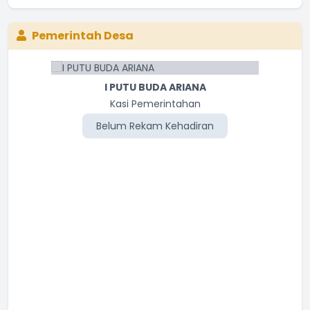
Pemerintah Desa
I PUTU BUDA ARIANA
I MADE LINGGA
Kasi Kesejahteraan
Kasi Pemerintahan
Belum Rekam Kehadiran
Belum Rekam Kehadiran