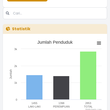
Statistik
Jumlah Penduduk
3k
2k
Jumlah
1k
0
1455
1398
2853
LAKI-LAKI
PEREMPUAN
TOTAL
Highcharts.com