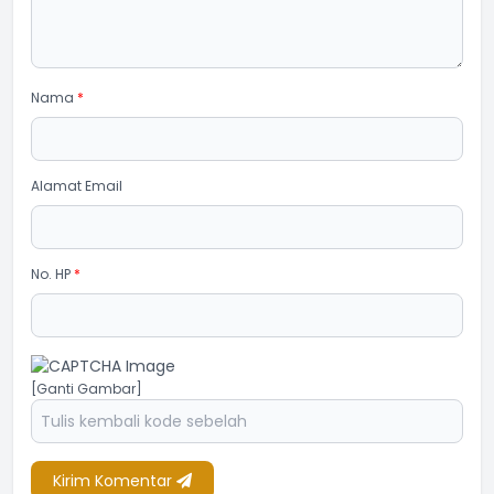
Nama
*
Alamat Email
No. HP
*
[Ganti Gambar]
Kirim Komentar