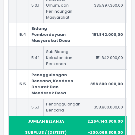
5.3.1
Umum, dan
335.997.360,00
Perlindungan
Masyarakat
Bidang
5.4
Pemberdayaan
151.842.000,00
Masyarakat Desa
Sub Bidang
5.4.1
Kelautan dan
151.842.000,00
Perikanan
Penaggulangan
Bencana, Keadaan
5.5
358.800.000,00
Darurat Dan
Mendesak Desa
Penanggulangan
5.5.1
358.800.000,00
Bencana
JUMLAH BELANJA
2.264.143.806,00
SURPLUS / (DEFISIT)
-200.069.806,00