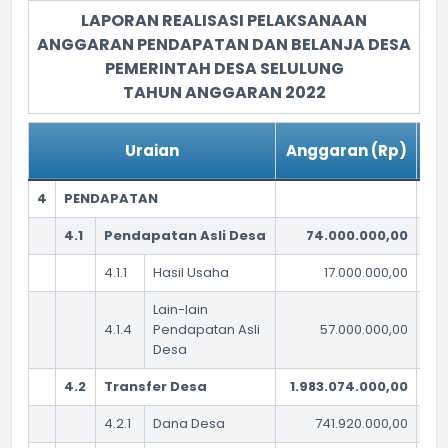
LAPORAN REALISASI PELAKSANAAN
ANGGARAN PENDAPATAN DAN BELANJA DESA
PEMERINTAH DESA SELULUNG
TAHUN ANGGARAN 2022
Re
Uraian
Anggaran (Rp)
4
PENDAPATAN
4.1
Pendapatan Asli Desa
74.000.000,00
4.1.1
Hasil Usaha
17.000.000,00
Lain-lain
4.1.4
Pendapatan Asli
57.000.000,00
Desa
4.2
Transfer Desa
1.983.074.000,00
4.2.1
Dana Desa
741.920.000,00