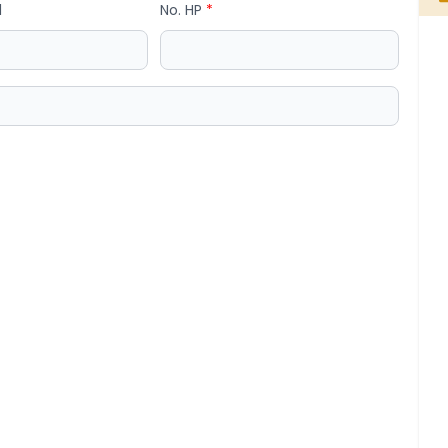
l
No. HP
*
I WAYAN SEDANA
Sekretaris Desa Selulung
Belum Rekam Kehadiran
od