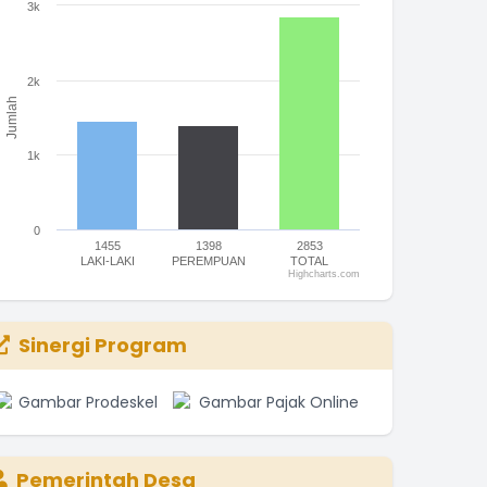
3k
he chart has 1 X axis displaying categories.
he chart has 1 Y axis displaying Jumlah. Range: 0 to 3000.
2k
Jumlah
1k
0
1455
1398
2853
LAKI-LAKI
PEREMPUAN
TOTAL
Highcharts.com
nd of interactive chart.
Sinergi Program
Pemerintah Desa