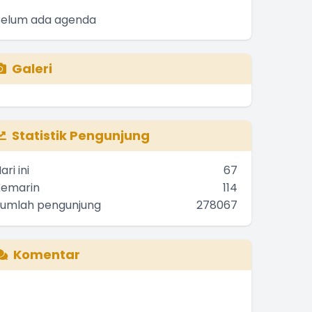
Belum ada agenda
Galeri
Statistik Pengunjung
ari ini
67
Kemarin
114
Jumlah pengunjung
278067
Komentar